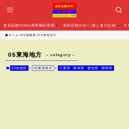
食彩品館news(商業施設情報)
食彩品館がゆく(旅と食の記録)
X
ホーム
00地域別
05東海地方
05東海地方
– category –
00地域別
05東海地方
三重県
岐阜県
愛知県
静岡県