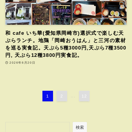
和 cafe いち華(愛知県岡崎市)選択式で楽しむ天
ぷらランチ。地鶏「岡崎おうはん」と三河の素材
を巡る実食記。天ぷら5種3000円,天ぷら7種3500
円, 天ぷら12種3800円実食記。
2026年6月20日
1
2
...
12
検索