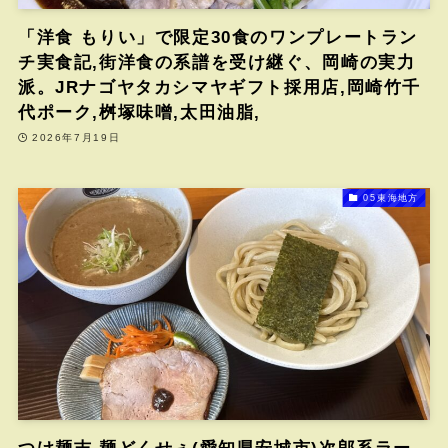
「洋食 もりい」で限定30食のワンプレートラン
チ実食記,街洋食の系譜を受け継ぐ、岡崎の実力
派。JRナゴヤタカシマヤギフト採用店,岡崎竹千
代ポーク,桝塚味噌,太田油脂,
2026年7月19日
05東海地方