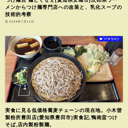
つけ麺吉 麺どくせぇ(愛知県安城市)次郎系ラー
メンからつけ麺専門店への改装と、乳化スープの
技術的考察
2026年7月11日
05東海地方
実食に見る低価格蕎麦チェーンの現在地。小木曽
製粉所豊田店(愛知県豊田市)実食記,鴨南蛮つけ
そば,店内製粉製麺。