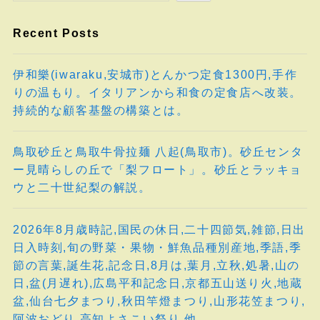
Recent Posts
伊和樂(iwaraku,安城市)とんかつ定食1300円,手作
りの温もり。イタリアンから和食の定食店へ改装。
持続的な顧客基盤の構築とは。
鳥取砂丘と鳥取牛骨拉麺 八起(鳥取市)。砂丘センタ
ー見晴らしの丘で「梨フロート」。砂丘とラッキョ
ウと二十世紀梨の解説。
2026年8月歳時記,国民の休日,二十四節気,雑節,日出
日入時刻,旬の野菜・果物・鮮魚品種別産地,季語,季
節の言葉,誕生花,記念日,8月は,葉月,立秋,処暑,山の
日,盆(月遅れ),広島平和記念日,京都五山送り火,地蔵
盆,仙台七夕まつり,秋田竿燈まつり,山形花笠まつり,
阿波おどり,高知よさこい祭り,他