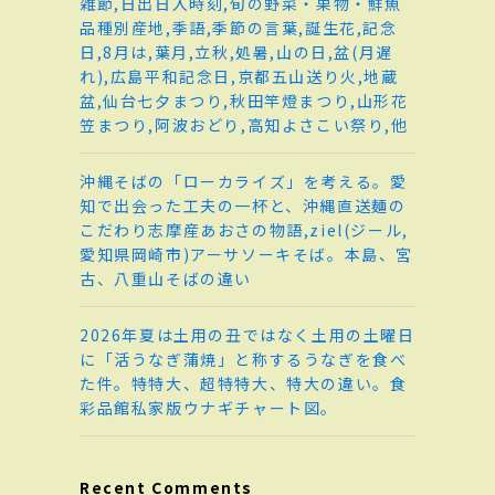
雑節,日出日入時刻,旬の野菜・果物・鮮魚
品種別産地,季語,季節の言葉,誕生花,記念
日,8月は,葉月,立秋,処暑,山の日,盆(月遅
れ),広島平和記念日,京都五山送り火,地蔵
盆,仙台七夕まつり,秋田竿燈まつり,山形花
笠まつり,阿波おどり,高知よさこい祭り,他
沖縄そばの「ローカライズ」を考える。愛
知で出会った工夫の一杯と、沖縄直送麺の
こだわり志摩産あおさの物語,ziel(ジール,
愛知県岡崎市)アーサソーキそば。本島、宮
古、八重山そばの違い
2026年夏は土用の丑ではなく土用の土曜日
に「活うなぎ蒲焼」と称するうなぎを食べ
た件。特特大、超特特大、特大の違い。食
彩品館私家版ウナギチャート図。
Recent Comments