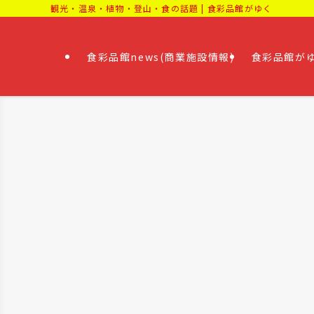
観光・温泉・植物・登山・食の話題 | 食彩品館がゆく
食彩品館news(商業施設情報)
食彩品館がゆ