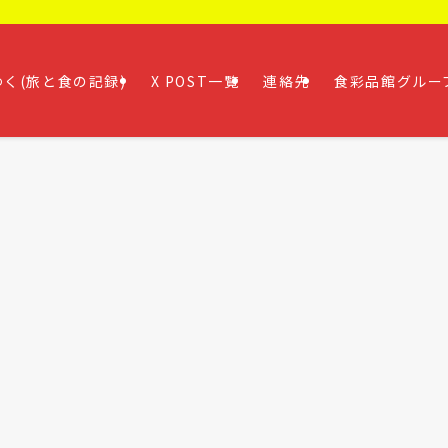
く(旅と食の記録)
X POST一覧
連絡先
食彩品館グルー