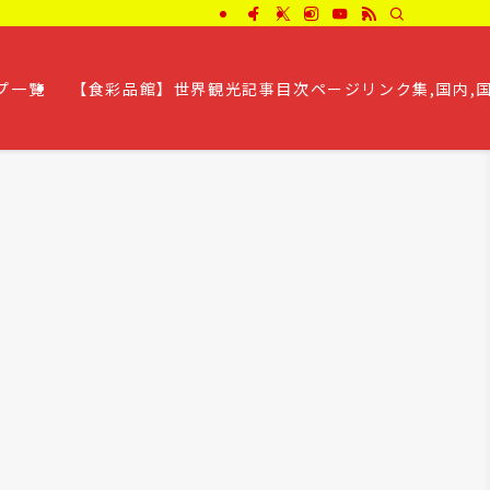
プ一覧
【食彩品館】世界観光記事目次ページリンク集,国内,国外