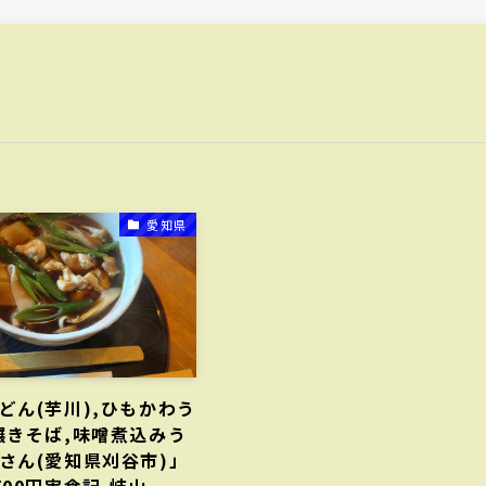
愛知県
どん(芋川),ひもかわう
碾きそば,味噌煮込みう
さん(愛知県刈谷市)」