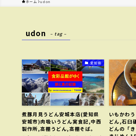
ホーム
udon
udon
– tag –
愛知県
煮豚月見うどん安城本店(愛知県
いもかわう
安城市)肉吸いうどん実食記,中西
どん,石臼
製作所,高棚うどん,高棚そば。
どんの「き