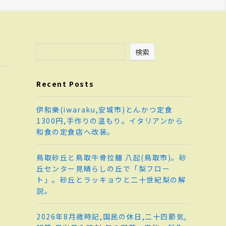
検索
Recent Posts
伊和樂(iwaraku,安城市)とんかつ定食
1300円,手作りの温もり。イタリアンから
和食の定食店へ改装。
鳥取砂丘と鳥取牛骨拉麺 八起(鳥取市)。砂
丘センター見晴らしの丘で「梨フロー
ト」。砂丘とラッキョウと二十世紀梨の解
説。
2026年8月歳時記,国民の休日,二十四節気,