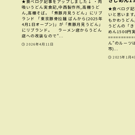
きじめん15
★食べログ記事をアップしました↓ ・肉
吸いうどん実食記,中西製作所,高棚うど
★食べログ記
ん,高棚そば。「煮豚月見うどん」にリブ
いと思います
ランド 「東京豚骨拉麺 ばんから(2025年
もかわうどん
4月1日オープン)」が「煮豚月見うどん」
うどんの「き
にリブランド。 ラーメン店からうどん
めん1500円
店への改装なので“...
========
ん”のルーツ
2026年4月11日
市)...
2025年1月