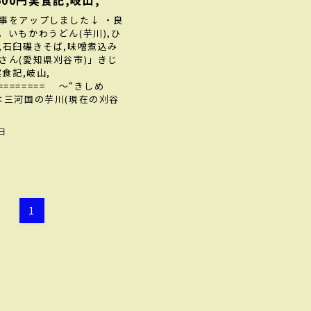
00円実食記,岐山,
事をアップしました↓ ・良
。いもかわうどん(芋川),ひ
,石臼碾きそば,味噌煮込み
さん(愛知県刈谷市)」きじ
実食記,岐山,
========== ～“きしめ
は三河国の芋川(現在の刈谷
4日
1