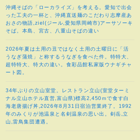
沖縄そばの「ローカライズ」を考える。愛知で出会
った工夫の一杯と、沖縄直送麺のこだわり志摩産あ
おさの物語,ziel(ジール,愛知県岡崎市)アーサソーキ
そば。本島、宮古、八重山そばの違い
2026年夏は土用の丑ではなく土用の土曜日に「活
うなぎ蒲焼」と称するうなぎを食べた件。特特大、
超特特大、特大の違い。食彩品館私家版ウナギチャ
ート図。
34年ぶりの立山室堂。レストラン立山(室堂ターミ
ナル立山ホテル直営,富山県)標高2,450ｍで食す白
海老唐揚げ丼,2026年8月31日宿泊営業終了。1992
年のみくりが池温泉と名剣温泉の思い出。剣岳,立
山,雷鳥集団遭遇。