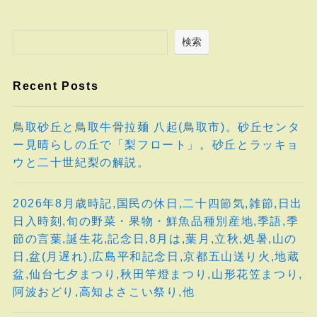
検索
Recent Posts
鳥取砂丘と鳥取牛骨拉麺 八起(鳥取市)。砂丘センタ
ー見晴らしの丘で「梨フロート」。砂丘とラッキョ
ウと二十世紀梨の解説。
2026年8月歳時記,国民の休日,二十四節気,雑節,日出
日入時刻,旬の野菜・果物・鮮魚品種別産地,季語,季
節の言葉,誕生花,記念日,8月は,葉月,立秋,処暑,山の
日,盆(月遅れ),広島平和記念日,京都五山送り火,地蔵
盆,仙台七夕まつり,秋田竿燈まつり,山形花笠まつり,
阿波おどり,高知よさこい祭り,他