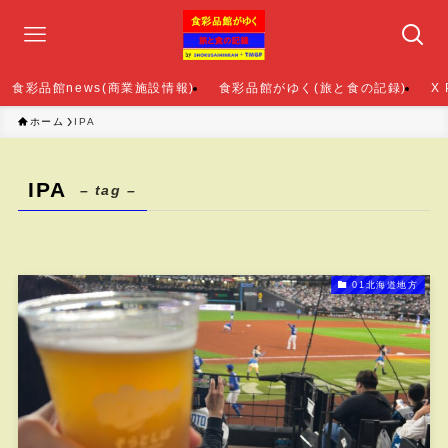
食彩品館news(商業施設情報)
食彩品館がゆく(旅と食の記録)
X
ホーム
IPA
IPA
– tag –
01北海道地方