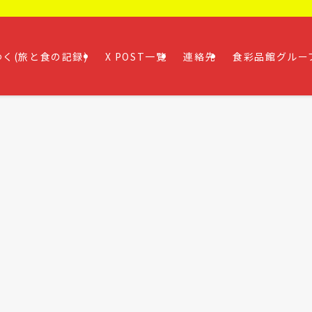
く(旅と食の記録)
X POST一覧
連絡先
食彩品館グルー