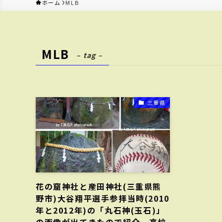
ホーム
MLB
MLB
– tag –
三重県
花の窟神社と産田神社(三重県熊
野市)大谷翔平選手参拝当時(2010
年と2012年)の「丸石神(玉石)」