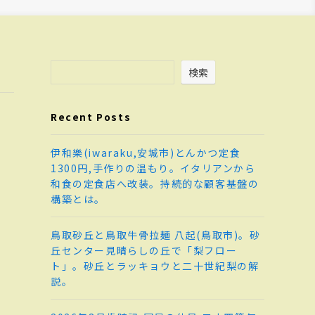
検索
Recent Posts
伊和樂(iwaraku,安城市)とんかつ定食
1300円,手作りの温もり。イタリアンから
和食の定食店へ改装。持続的な顧客基盤の
構築とは。
鳥取砂丘と鳥取牛骨拉麺 八起(鳥取市)。砂
丘センター見晴らしの丘で「梨フロー
ト」。砂丘とラッキョウと二十世紀梨の解
説。