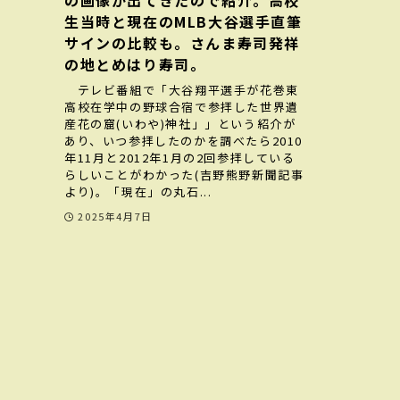
の画像が出てきたので紹介。高校
生当時と現在のMLB大谷選手直筆
サインの比較も。さんま寿司発祥
の地とめはり寿司。
テレビ番組で「大谷翔平選手が花巻東
高校在学中の野球合宿で参拝した世界遺
産花の窟(いわや)神社」」という紹介が
あり、いつ参拝したのかを調べたら2010
年11月と2012年1月の2回参拝している
らしいことがわかった(吉野熊野新聞記事
より)。「現在」の丸石...
2025年4月7日