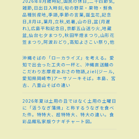
2026年8月歳時記,国民の休日,二十四節気,
雑節,日出日入時刻,旬の野菜・果物・鮮魚
品種別産地,季語,季節の言葉,誕生花,記念
日,8月は,葉月,立秋,処暑,山の日,盆(月遅
れ),広島平和記念日,京都五山送り火,地蔵
盆,仙台七夕まつり,秋田竿燈まつり,山形花
笠まつり,阿波おどり,高知よさこい祭り,他
沖縄そばの「ローカライズ」を考える。愛
知で出会った工夫の一杯と、沖縄直送麺の
こだわり志摩産あおさの物語,ziel(ジール,
愛知県岡崎市)アーサソーキそば。本島、宮
古、八重山そばの違い
2026年夏は土用の丑ではなく土用の土曜日
に「活うなぎ蒲焼」と称するうなぎを食べ
た件。特特大、超特特大、特大の違い。食
彩品館私家版ウナギチャート図。