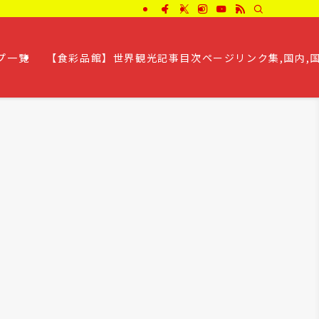
プ一覧
【食彩品館】世界観光記事目次ページリンク集,国内,国外