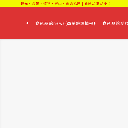
観光・温泉・植物・登山・食の話題 | 食彩品館がゆく
食彩品館news(商業施設情報)
食彩品館がゆ