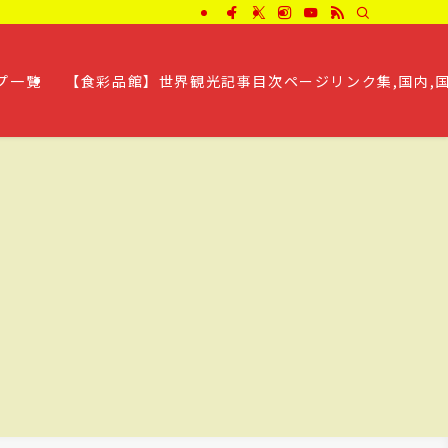
プ一覧
【食彩品館】世界観光記事目次ページリンク集,国内,国外