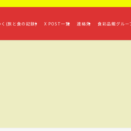
く(旅と食の記録)
X POST一覧
連絡先
食彩品館グルー