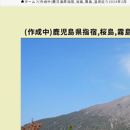
ホーム
(作成中)鹿児島県指宿,桜島,霧島,温泉巡り2024年2月
(作成中)鹿児島県指宿,桜島,霧島