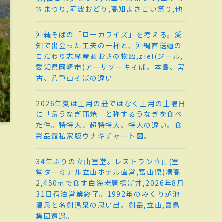
笠まつり,阿波おどり,高知よさこい祭り,他
沖縄そばの「ローカライズ」を考える。愛
知で出会った工夫の一杯と、沖縄直送麺の
こだわり志摩産あおさの物語,ziel(ジール,
愛知県岡崎市)アーサソーキそば。本島、宮
古、八重山そばの違い
2026年夏は土用の丑ではなく土用の土曜日
に「活うなぎ蒲焼」と称するうなぎを食べ
た件。特特大、超特特大、特大の違い。食
彩品館私家版ウナギチャート図。
34年ぶりの立山室堂。レストラン立山(室
堂ターミナル立山ホテル直営,富山県)標高
2,450ｍで食す白海老唐揚げ丼,2026年8月
31日宿泊営業終了。1992年のみくりが池
温泉と名剣温泉の思い出。剣岳,立山,雷鳥
集団遭遇。