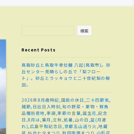
検索
Recent Posts
鳥取砂丘と鳥取牛骨拉麺 八起(鳥取市)。砂
丘センター見晴らしの丘で「梨フロー
ト」。砂丘とラッキョウと二十世紀梨の解
説。
2026年8月歳時記,国民の休日,二十四節気,
雑節,日出日入時刻,旬の野菜・果物・鮮魚
品種別産地,季語,季節の言葉,誕生花,記念
日,8月は,葉月,立秋,処暑,山の日,盆(月遅
れ),広島平和記念日,京都五山送り火,地蔵
盆,仙台七夕まつり,秋田竿燈まつり,山形花