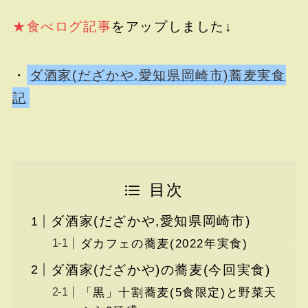
★食べログ記事
をアップしました↓
・
ダ酒家(だざかや,愛知県岡崎市)蕎麦実食
記
目次
ダ酒家(だざかや,愛知県岡崎市)
ダカフェの蕎麦(2022年実食)
ダ酒家(だざかや)の蕎麦(今回実食)
「黒」十割蕎麦(5食限定)と野菜天