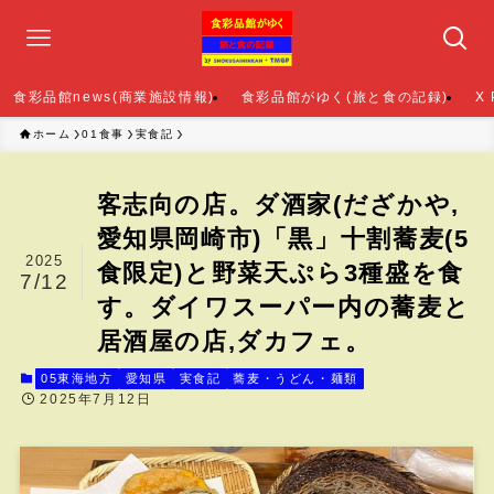
食彩品館news(商業施設情報)
食彩品館がゆく(旅と食の記録)
X
ホーム
01食事
実食記
客志向の店。ダ酒家(だざかや,
愛知県岡崎市)「黒」十割蕎麦(5
2025
食限定)と野菜天ぷら3種盛を食
7/12
す。ダイワスーパー内の蕎麦と
居酒屋の店,ダカフェ。
05東海地方
愛知県
実食記
蕎麦・うどん・麺類
2025年7月12日