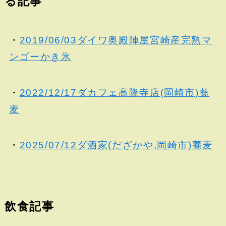
る記事
・
2019/06/03ダイワ奥殿陣屋宮崎産完熟マ
ンゴーかき氷
・
2022/12/17ダカフェ高隆寺店(岡崎市)蕎
麦
・
2025/07/12ダ酒家(だざかや,岡崎市)蕎麦
飲食記事