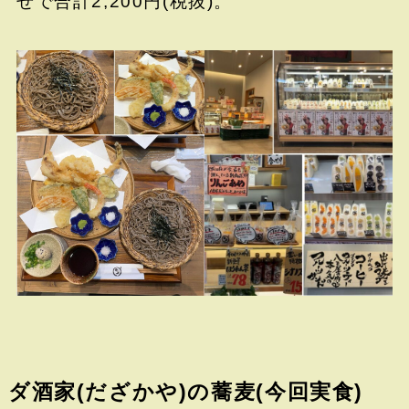
せで合計2,200円(税抜)。
ダ酒家(だざかや)の蕎麦(今回実食)