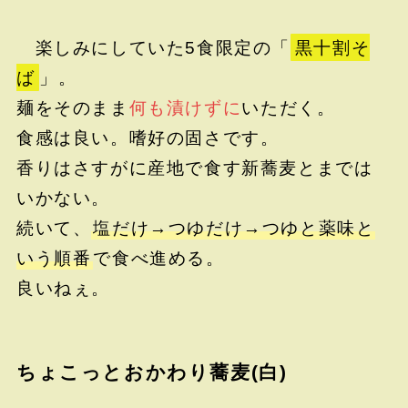
楽しみにしていた5食限定の「
黒十割そ
ば
」。
麺をそのまま
何も漬けずに
いただく。
食感は良い。嗜好の固さです。
香りはさすがに産地で食す新蕎麦とまでは
いかない。
続いて、
塩だけ→つゆだけ→つゆと薬味と
いう順番
で食べ進める。
良いねぇ。
ちょこっとおかわり蕎麦(白)