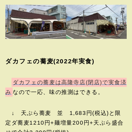
ダカフェの蕎麦(2022年実食)
ダカフェの蕎麦は高隆寺店(閉店)で実食済
み
なので一応、味の推測はできる。
↓ 天ぷら蕎麦 並 1,683円(税込)と限
定ダ蕎麦1210円+麺増量200円+天ぷら盛合