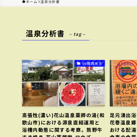
ホーム
温泉分析書
温泉分析書
– tag –
06関西地方
高張性(濃い)花山温泉薬師の湯(和
足元湧出浴
歌山市)における源泉直結運用と
花巻温泉郷
浴槽内動態に関する考察。熊野牛
おける配湯