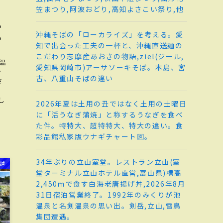
笠まつり,阿波おどり,高知よさこい祭り,他
、
。
沖縄そばの「ローカライズ」を考える。愛
。
知で出会った工夫の一杯と、沖縄直送麺の
こだわり志摩産あおさの物語,ziel(ジール,
地温
愛知県岡崎市)アーサソーキそば。本島、宮
テ
古、八重山そばの違い
さ
し
2026年夏は土用の丑ではなく土用の土曜日
。
に「活うなぎ蒲焼」と称するうなぎを食べ
た件。特特大、超特特大、特大の違い。食
彩品館私家版ウナギチャート図。
34年ぶりの立山室堂。レストラン立山(室
信越
堂ターミナル立山ホテル直営,富山県)標高
2,450ｍで食す白海老唐揚げ丼,2026年8月
31日宿泊営業終了。1992年のみくりが池
温泉と名剣温泉の思い出。剣岳,立山,雷鳥
集団遭遇。