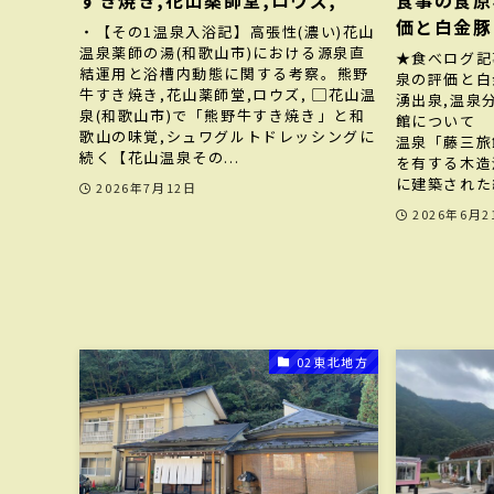
すき焼き,花山薬師堂,ロウズ,
食事の食原
価と白金豚
・【その1温泉入浴記】高張性(濃い)花山
温泉薬師の湯(和歌山市)における源泉直
★食べログ記
結運用と浴槽内動態に関する考察。熊野
泉の評価と白
牛すき焼き,花山薬師堂,ロウズ, ▢花山温
湧出泉,温泉
泉(和歌山市)で「熊野牛すき焼き」と和
館について 
歌山の味覚,シュワグルトドレッシングに
温泉「藤三旅
続く【花山温泉その...
を有する木造
に建築された総
2026年7月12日
2026年6月2
02東北地方