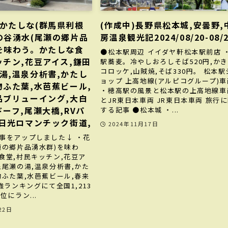
かたしな(群馬県利根
(作成中)長野県松本城,安曇野,
の谷湧水(尾瀬の郷片品
房温泉観光記2024/08/20-08/
を味わう。かたしな食
●松本駅周辺 イイダヤ軒松本駅前店 
ッチン,花豆アイス,鎌田
駅蕎麦。冷やしおろしそば520円,かき
コロッケ,山賊焼,そば330円。 松本駅
湯,温泉分析書,かたし
ョップ 上高地線(アルピコグループ)車
物ふた葉,水芭蕉ビール,
・穂高駅の風景と松本駅の上高地線車
品ブリューイング,大白
とJR東日本車両 JR東日本車両 旅行
ドーフ,尾瀬大橋,RVパ
する記事 ●松本城 ・...
,日光ロマンチック街道,
2024年11月17日
事をアップしました↓ ・花
瀬の郷片品湧水群)を味わ
食堂,村民キッチン,花豆ア
泉尾瀬の湯,温泉分析書,かた
物ふた葉,水芭蕉ビール,春来
強ランキングにて全国1,213
位にラン...
22日