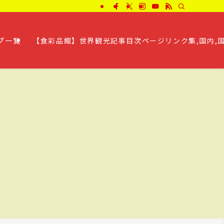
プ一覧
【食彩品館】世界観光記事目次ページリンク集,国内,国外