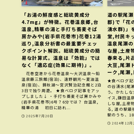
「お湯の鮮度感と総硫黄成分
道の駅尾瀬
4.7mg」が特徴。花巻温泉郷,台
郡)で「花
温泉,精華の湯と手打ち蕎麦そば
湧水群)」
房かみや(岩手県花巻市)花巻12湯
堂,村民キ
巡り,温泉分析書の最重要チェッ
温泉尾瀬の
クポイント解説。総硫黄成分の簡
な屋,土産
易な計算式。温泉は「効能」では
春来る,片
なく「適応症(効果に期待)」。
大豆,尾瀬
ーク,尾瀬
花巻空港から花巻温泉～大沢温泉～鉛
温泉藤三旅館(宿泊)、遠野観光～夏油温
★食べログ記
泉(宿泊)、錦秋湖～宮沢賢治記念館と2泊
の谷湧水(尾
3日で独り周遊。 ★食べログ記事をアッ
う。かたしな
プしました↓ ・手打ち蕎麦そば房かみや
イス,鎌田温
(岩手県花巻市)6号？6分では？ 台温泉,
しな屋,土産
精華の湯 初日に訪れ...
る, 道の駅最
駅のうち、18
2025年7月20日
2024年12月