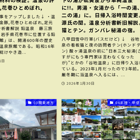
材料の検証。温泉の評
下の湯が硫黄泉から単純温泉
,花巻ひとめぼれ,
に!!。男湯・女湯から「一の湯
二の湯」に。日帰入浴時間変更
事をアップしました↓ ・温
源氏の間。温泉分析書新旧解説
金豚,花巻ひとめぼれ,足元
分析書解説 鉛温泉 藤三旅
猫とテン。ガンバレ秘湯の宿。
岩手県花巻市に位置する鉛
八甲田雪中行軍(バスだけど) ↓ 谷
館」は、開湯600年の歴史
泉の看板猫と夜の訪問者テン(ホンド
温泉旅館である。昭和16年
ン) 酸ヶ湯温泉の前に“日本三大秘湯(
けやき造...
すがにもう専門家は言わなくなった
1日
が)”とかの「谷地温泉」に日帰り入浴
ている。2023年1月だったので3年前
厳冬期に当温泉へ入るには、...
2026年1月30日
03関東地方
04北陸・甲