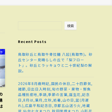
検索
Recent Posts
地方
鳥取砂丘と鳥取牛骨拉麺 八起(鳥取市)。砂
丘センター見晴らしの丘で「梨フロー
ト」。砂丘とラッキョウと二十世紀梨の解
説。
2026年8月歳時記,国民の休日,二十四節気,
雑節,日出日入時刻,旬の野菜・果物・鮮魚
の
品種別産地,季語,季節の言葉,誕生花,記念
湧
日,8月は,葉月,立秋,処暑,山の日,盆(月遅
れ),広島平和記念日,京都五山送り火,地蔵
は
盆,仙台七夕まつり,秋田竿燈まつり,山形花