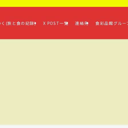
く(旅と食の記録)
X POST一覧
連絡先
食彩品館グルー