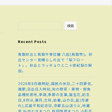
検索
Recent Posts
鳥取砂丘と鳥取牛骨拉麺 八起(鳥取市)。砂
丘センター見晴らしの丘で「梨フロー
ト」。砂丘とラッキョウと二十世紀梨の解
説。
2026年8月歳時記,国民の休日,二十四節気,
雑節,日出日入時刻,旬の野菜・果物・鮮魚
品種別産地,季語,季節の言葉,誕生花,記念
日,8月は,葉月,立秋,処暑,山の日,盆(月遅
れ),広島平和記念日,京都五山送り火,地蔵
盆,仙台七夕まつり,秋田竿燈まつり,山形花