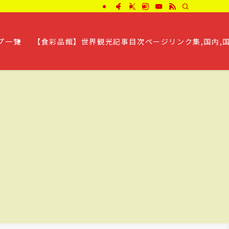
プ一覧
【食彩品館】世界観光記事目次ページリンク集,国内,国外