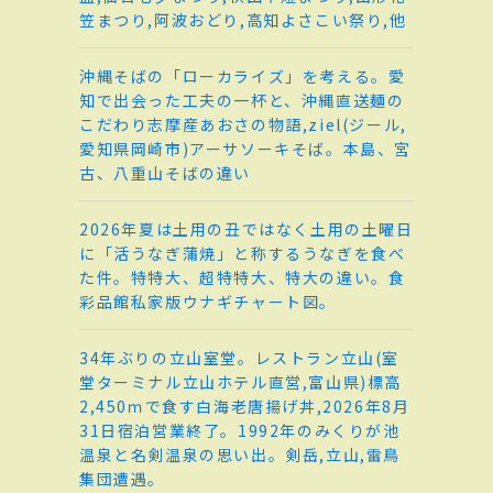
笠まつり,阿波おどり,高知よさこい祭り,他
沖縄そばの「ローカライズ」を考える。愛
知で出会った工夫の一杯と、沖縄直送麺の
こだわり志摩産あおさの物語,ziel(ジール,
愛知県岡崎市)アーサソーキそば。本島、宮
古、八重山そばの違い
2026年夏は土用の丑ではなく土用の土曜日
に「活うなぎ蒲焼」と称するうなぎを食べ
た件。特特大、超特特大、特大の違い。食
彩品館私家版ウナギチャート図。
34年ぶりの立山室堂。レストラン立山(室
堂ターミナル立山ホテル直営,富山県)標高
2,450ｍで食す白海老唐揚げ丼,2026年8月
31日宿泊営業終了。1992年のみくりが池
温泉と名剣温泉の思い出。剣岳,立山,雷鳥
集団遭遇。