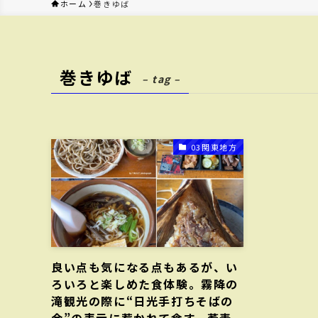
ホーム
巻きゆば
巻きゆば
– tag –
03関東地方
良い点も気になる点もあるが、い
ろいろと楽しめた食体験。霧降の
滝観光の際に“日光手打ちそばの