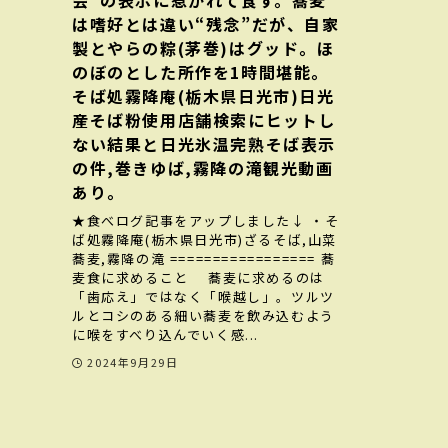
会”の表示に惹かれて食す。蕎麦
は嗜好とは違い“残念”だが、自家
製とやらの粽(茅巻)はグッド。ほ
のぼのとした所作を1時間堪能。
そば処霧降庵(栃木県日光市)日光
産そば粉使用店舗検索にヒットし
ない結果と日光氷温完熟そば表示
の件,巻きゆば,霧降の滝観光動画
あり。
★食べログ記事をアップしました↓ ・そ
ば処霧降庵(栃木県日光市)ざるそば,山菜
蕎麦,霧降の滝 ================= 蕎
麦食に求めること 蕎麦に求めるのは
「歯応え」ではなく「喉越し」。ツルツ
ルとコシのある細い蕎麦を飲み込むよう
に喉をすべり込んでいく感...
2024年9月29日