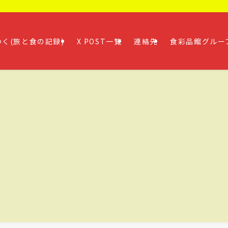
く(旅と食の記録)
X POST一覧
連絡先
食彩品館グルー