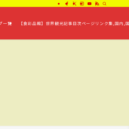
プ一覧
【食彩品館】世界観光記事目次ページリンク集,国内,国外