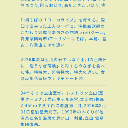
笠まつり,阿波おどり,高知よさこい祭り,他
沖縄そばの「ローカライズ」を考える。愛
知で出会った工夫の一杯と、沖縄直送麺の
こだわり志摩産あおさの物語,ziel(ジール,
愛知県岡崎市)アーサソーキそば。本島、宮
古、八重山そばの違い
2026年夏は土用の丑ではなく土用の土曜日
に「活うなぎ蒲焼」と称するうなぎを食べ
た件。特特大、超特特大、特大の違い。食
彩品館私家版ウナギチャート図。
34年ぶりの立山室堂。レストラン立山(室
堂ターミナル立山ホテル直営,富山県)標高
2,450ｍで食す白海老唐揚げ丼,2026年8月
31日宿泊営業終了。1992年のみくりが池
温泉と名剣温泉の思い出。剣岳,立山,雷鳥
集団遭遇。