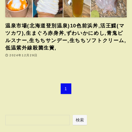
温泉市場(北海道登別温泉)10色前浜丼,活王鰈(マ
ツカワ),生まぐろ赤身丼,ずわいかにめし,青鬼ピ
ルスナー,生ちちサンデー,生ちちソフトクリーム,
低温紫外線殺菌生簀,
2024年12月29日
1
検索