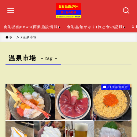
食彩品館news(商業施設情報)
食彩品館がゆく(旅と食の記録)
X
ホーム
温泉市場
温泉市場
– tag –
01北海道地方