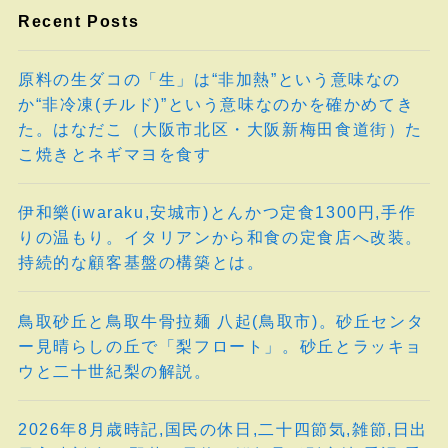
Recent Posts
原料の生ダコの「生」は“非加熱”という意味なの
か“非冷凍(チルド)”という意味なのかを確かめてき
た。はなだこ（大阪市北区・大阪新梅田食道街）た
こ焼きとネギマヨを食す
伊和樂(iwaraku,安城市)とんかつ定食1300円,手作
りの温もり。イタリアンから和食の定食店へ改装。
持続的な顧客基盤の構築とは。
鳥取砂丘と鳥取牛骨拉麺 八起(鳥取市)。砂丘センタ
ー見晴らしの丘で「梨フロート」。砂丘とラッキョ
ウと二十世紀梨の解説。
2026年8月歳時記,国民の休日,二十四節気,雑節,日出