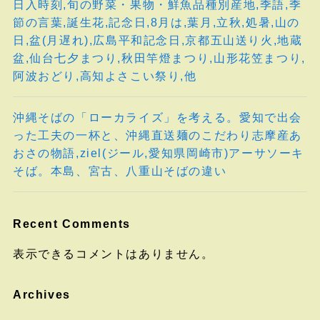
日入時刻,旬の野菜・果物・鮮魚品種別産地,季語,季
節の言葉,誕生花,記念日,8月は,葉月,立秋,処暑,山の
日,盆(月遅れ),広島平和記念日,京都五山送り火,地蔵
盆,仙台七夕まつり,秋田竿燈まつり,山形花笠まつり,
阿波おどり,高知よさこい祭り,他
沖縄そばの「ローカライズ」を考える。愛知で出会
った工夫の一杯と、沖縄直送麺のこだわり志摩産あ
おさの物語,ziel(ジール,愛知県岡崎市)アーサソーキ
そば。本島、宮古、八重山そばの違い
Recent Comments
表示できるコメントはありません。
Archives