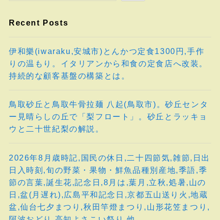
Recent Posts
伊和樂(iwaraku,安城市)とんかつ定食1300円,手作
りの温もり。イタリアンから和食の定食店へ改装。
持続的な顧客基盤の構築とは。
鳥取砂丘と鳥取牛骨拉麺 八起(鳥取市)。砂丘センタ
ー見晴らしの丘で「梨フロート」。砂丘とラッキョ
ウと二十世紀梨の解説。
2026年8月歳時記,国民の休日,二十四節気,雑節,日出
日入時刻,旬の野菜・果物・鮮魚品種別産地,季語,季
節の言葉,誕生花,記念日,8月は,葉月,立秋,処暑,山の
日,盆(月遅れ),広島平和記念日,京都五山送り火,地蔵
盆,仙台七夕まつり,秋田竿燈まつり,山形花笠まつり,
阿波おどり,高知よさこい祭り,他