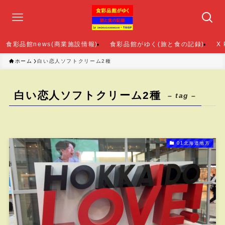
食彩品館news(商業施設情報)
食彩品館がゆく(旅と食の記録)
X
ホーム
白い恋人ソフトクリーム2種
白い恋人ソフトクリーム2種
– tag –
01北海道地方