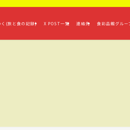
く(旅と食の記録)
X POST一覧
連絡先
食彩品館グルー