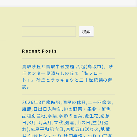
検索
Recent Posts
鳥取砂丘と鳥取牛骨拉麺 八起(鳥取市)。砂
丘センター見晴らしの丘で「梨フロー
ト」。砂丘とラッキョウと二十世紀梨の解
説。
2026年8月歳時記,国民の休日,二十四節気,
雑節,日出日入時刻,旬の野菜・果物・鮮魚
品種別産地,季語,季節の言葉,誕生花,記念
日,8月は,葉月,立秋,処暑,山の日,盆(月遅
れ),広島平和記念日,京都五山送り火,地蔵
盆,仙台七夕まつり,秋田竿燈まつり,山形花