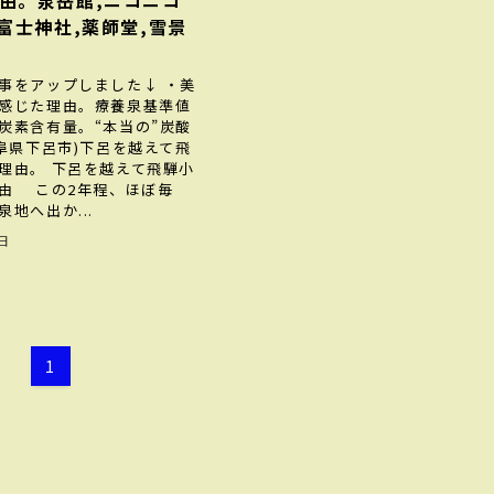
由。泉岳館,ニコニコ
,富士神社,薬師堂,雪景
事をアップしました↓ ・美
感じた理由。療養泉基準値
炭素含有量。“本当の”炭酸
岐阜県下呂市)下呂を越えて飛
理由。 下呂を越えて飛騨小
由 この2年程、ほぼ毎
地へ出か...
2日
1