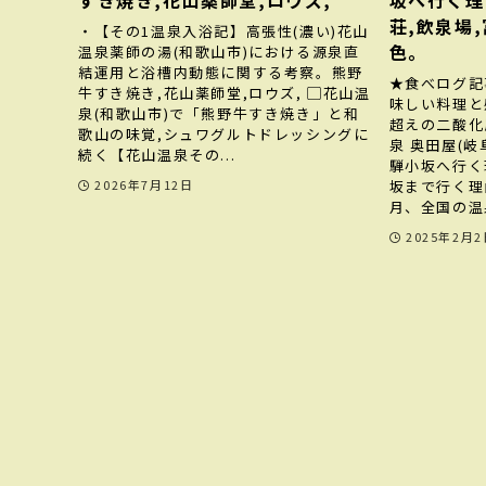
すき焼き,花山薬師堂,ロウズ,
坂へ行く理
荘,飲泉場
・【その1温泉入浴記】高張性(濃い)花山
色。
温泉薬師の湯(和歌山市)における源泉直
結運用と浴槽内動態に関する考察。熊野
★食べログ記
牛すき焼き,花山薬師堂,ロウズ, ▢花山温
味しい料理と
泉(和歌山市)で「熊野牛すき焼き」と和
超えの二酸化
歌山の味覚,シュワグルトドレッシングに
泉 奥田屋(
続く【花山温泉その...
騨小坂へ行く
坂まで行く理
2026年7月12日
月、全国の温泉
2025年2月