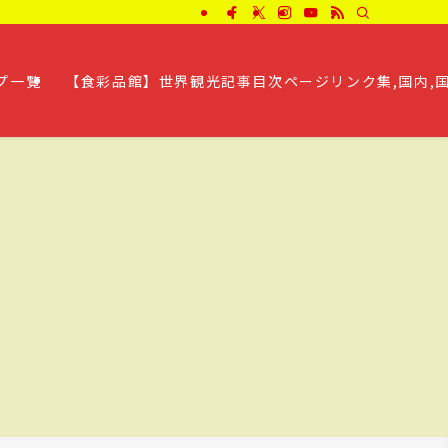
プ一覧
【食彩品館】世界観光記事目次ページリンク集,国内,国外