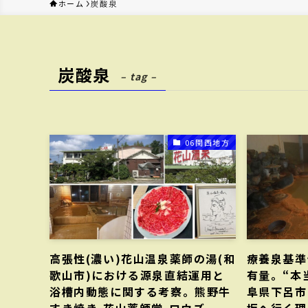
ホーム
炭酸泉
炭酸泉
– tag –
06関西地方
高張性(濃い)花山温泉薬師の湯(和
療養泉基準
歌山市)における源泉直結運用と
有量。“本
浴槽内動態に関する考察。熊野牛
阜県下呂市