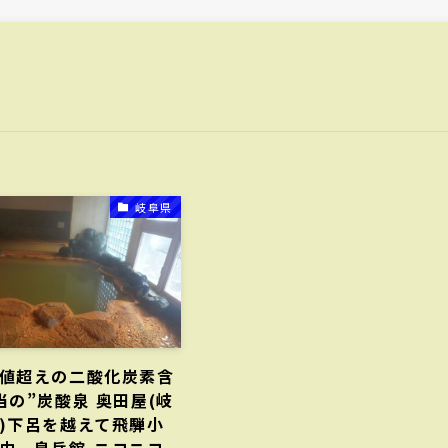
岐阜県
値超えの二酸化炭素含
当の”炭酸泉 奥田屋(岐
)下呂を越えて飛騨小