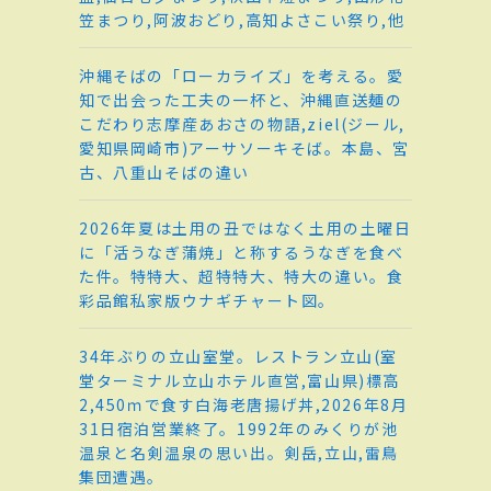
笠まつり,阿波おどり,高知よさこい祭り,他
沖縄そばの「ローカライズ」を考える。愛
知で出会った工夫の一杯と、沖縄直送麺の
こだわり志摩産あおさの物語,ziel(ジール,
愛知県岡崎市)アーサソーキそば。本島、宮
古、八重山そばの違い
2026年夏は土用の丑ではなく土用の土曜日
に「活うなぎ蒲焼」と称するうなぎを食べ
た件。特特大、超特特大、特大の違い。食
彩品館私家版ウナギチャート図。
34年ぶりの立山室堂。レストラン立山(室
堂ターミナル立山ホテル直営,富山県)標高
2,450ｍで食す白海老唐揚げ丼,2026年8月
31日宿泊営業終了。1992年のみくりが池
温泉と名剣温泉の思い出。剣岳,立山,雷鳥
集団遭遇。