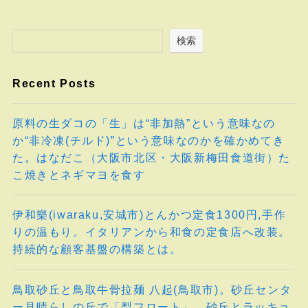
検索
Recent Posts
原料の生ダコの「生」は“非加熱”という意味なの
か“非冷凍(チルド)”という意味なのかを確かめてき
た。はなだこ（大阪市北区・大阪新梅田食道街）た
こ焼きとネギマヨを食す
伊和樂(iwaraku,安城市)とんかつ定食1300円,手作
りの温もり。イタリアンから和食の定食店へ改装。
持続的な顧客基盤の構築とは。
鳥取砂丘と鳥取牛骨拉麺 八起(鳥取市)。砂丘センタ
ー見晴らしの丘で「梨フロート」。砂丘とラッキョ