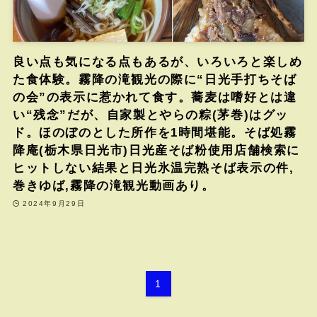
良い点も気になる点もあるが、いろいろと楽しめ
た食体験。霧降の滝観光の際に“日光手打ちそば
の会”の表示に惹かれて食す。蕎麦は嗜好とは違
い“残念”だが、自家製とやらの粽(茅巻)はグッ
ド。ほのぼのとした所作を1時間堪能。そば処霧
降庵(栃木県日光市)日光産そば粉使用店舗検索に
ヒットしない結果と日光氷温完熟そば表示の件,
巻きゆば,霧降の滝観光動画あり。
2024年9月29日
1