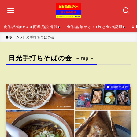
食彩品館news(商業施設情報)
食彩品館がゆく(旅と食の記録)
X
ホーム
日光手打ちそばの会
日光手打ちそばの会
– tag –
03関東地方