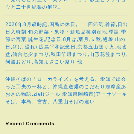
ウと二十世紀梨の解説。
2026年8月歳時記,国民の休日,二十四節気,雑節,日出
日入時刻,旬の野菜・果物・鮮魚品種別産地,季語,季
節の言葉,誕生花,記念日,8月は,葉月,立秋,処暑,山の
日,盆(月遅れ),広島平和記念日,京都五山送り火,地蔵
盆,仙台七夕まつり,秋田竿燈まつり,山形花笠まつり,
阿波おどり,高知よさこい祭り,他
沖縄そばの「ローカライズ」を考える。愛知で出会
った工夫の一杯と、沖縄直送麺のこだわり志摩産あ
おさの物語,ziel(ジール,愛知県岡崎市)アーサソーキ
そば。本島、宮古、八重山そばの違い
Recent Comments