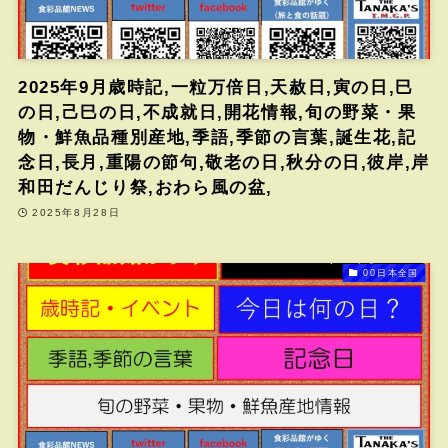
2025年9月歳時記,一粒万倍日,天赦日,寅の日,巳
の日,己巳の日,不成就日,開花情報,旬の野菜・果
物・鮮魚品種別産地,季語,季節の言葉,誕生花,記
念日,長月,重陽の節句,敬老の日,秋分の日,彼岸,岸
和田だんじり祭,おわら風の盆,
2025年8月28日
00日本全国