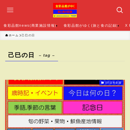
食彩品館news(商業施設情報)
食彩品館がゆく(旅と食の記録)
X
ホーム
己巳の日
己巳の日
– tag –
00日本全国