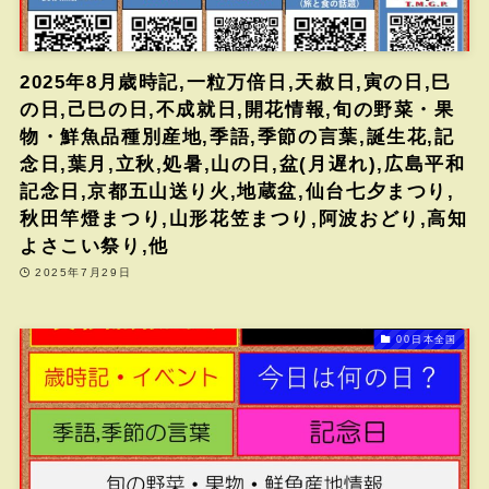
2025年8月歳時記,一粒万倍日,天赦日,寅の日,巳
の日,己巳の日,不成就日,開花情報,旬の野菜・果
物・鮮魚品種別産地,季語,季節の言葉,誕生花,記
念日,葉月,立秋,処暑,山の日,盆(月遅れ),広島平和
記念日,京都五山送り火,地蔵盆,仙台七夕まつり,
秋田竿燈まつり,山形花笠まつり,阿波おどり,高知
よさこい祭り,他
2025年7月29日
00日本全国