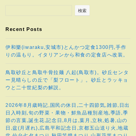
検索
Recent Posts
伊和樂(iwaraku,安城市)とんかつ定食1300円,手作
りの温もり。イタリアンから和食の定食店へ改装。
鳥取砂丘と鳥取牛骨拉麺 八起(鳥取市)。砂丘センタ
ー見晴らしの丘で「梨フロート」。砂丘とラッキョ
ウと二十世紀梨の解説。
2026年8月歳時記,国民の休日,二十四節気,雑節,日出
日入時刻,旬の野菜・果物・鮮魚品種別産地,季語,季
節の言葉,誕生花,記念日,8月は,葉月,立秋,処暑,山の
日,盆(月遅れ),広島平和記念日,京都五山送り火,地蔵
盆,仙台七夕まつり,秋田竿燈まつり,山形花笠まつり,