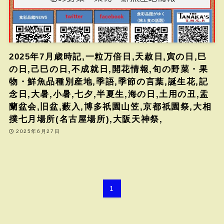
2025年7月歳時記,一粒万倍日,天赦日,寅の日,巳
の日,己巳の日,不成就日,開花情報,旬の野菜・果
物・鮮魚品種別産地,季語,季節の言葉,誕生花,記
念日,大暑,小暑,七夕,半夏生,海の日,土用の丑,盂
蘭盆会,旧盆,藪入,博多祇園山笠,京都祇園祭,大相
撲七月場所(名古屋場所),大阪天神祭,
2025年6月27日
1