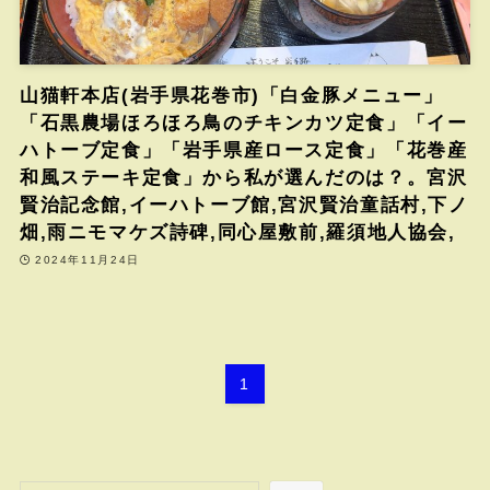
山猫軒本店(岩手県花巻市)「白金豚メニュー」
「石黒農場ほろほろ鳥のチキンカツ定食」「イー
ハトーブ定食」「岩手県産ロース定食」「花巻産
和風ステーキ定食」から私が選んだのは？。宮沢
賢治記念館,イーハトーブ館,宮沢賢治童話村,下ノ
畑,雨ニモマケズ詩碑,同心屋敷前,羅須地人協会,
2024年11月24日
1