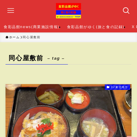
食彩品館news(商業施設情報)
食彩品館がゆく(旅と食の記録)
X
ホーム
同心屋敷前
同心屋敷前
– tag –
02東北地方