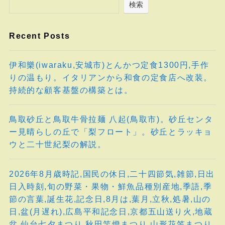
検索
Recent Posts
伊和樂(iwaraku,安城市)とんかつ定食1300円,手作
りの温もり。イタリアンから和食の定食店へ改装。
持続的な顧客基盤の構築とは。
鳥取砂丘と鳥取牛骨拉麺 八起(鳥取市)。砂丘センタ
ー見晴らしの丘で「梨フロート」。砂丘とラッキョ
ウと二十世紀梨の解説。
2026年8月歳時記,国民の休日,二十四節気,雑節,日出
日入時刻,旬の野菜・果物・鮮魚品種別産地,季語,季
節の言葉,誕生花,記念日,8月は,葉月,立秋,処暑,山の
日,盆(月遅れ),広島平和記念日,京都五山送り火,地蔵
盆,仙台七夕まつり,秋田竿燈まつり,山形花笠まつり,