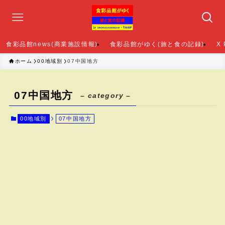
食彩品館news(商業施設情報)
食彩品館がゆく(旅と食の記録)
X
ホーム
00地域別
07中国地方
07中国地方
– category –
00地域別
07中国地方