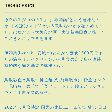
Recent Posts
原料の生ダコの「生」は“非加熱”という意味なの
か“非冷凍(チルド)”という意味なのかを確かめてき
た。はなだこ（大阪市北区・大阪新梅田食道街）た
こ焼きとネギマヨを食す
伊和樂(iwaraku,安城市)とんかつ定食1300円,手作
りの温もり。イタリアンから和食の定食店へ改装。
持続的な顧客基盤の構築とは。
鳥取砂丘と鳥取牛骨拉麺 八起(鳥取市)。砂丘センタ
ー見晴らしの丘で「梨フロート」。砂丘とラッキョ
ウと二十世紀梨の解説。
2026年8月歳時記,国民の休日,二十四節気,雑節,日出