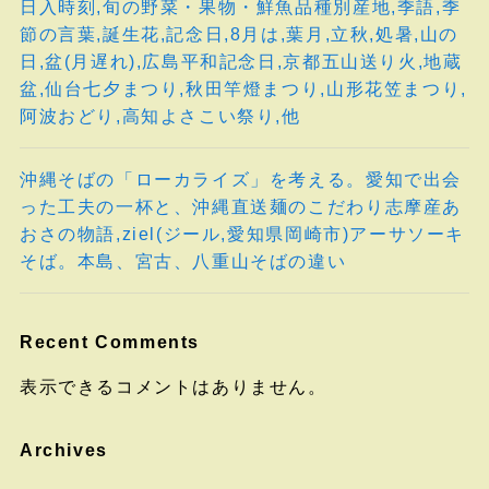
日入時刻,旬の野菜・果物・鮮魚品種別産地,季語,季
節の言葉,誕生花,記念日,8月は,葉月,立秋,処暑,山の
日,盆(月遅れ),広島平和記念日,京都五山送り火,地蔵
盆,仙台七夕まつり,秋田竿燈まつり,山形花笠まつり,
阿波おどり,高知よさこい祭り,他
沖縄そばの「ローカライズ」を考える。愛知で出会
った工夫の一杯と、沖縄直送麺のこだわり志摩産あ
おさの物語,ziel(ジール,愛知県岡崎市)アーサソーキ
そば。本島、宮古、八重山そばの違い
Recent Comments
表示できるコメントはありません。
Archives