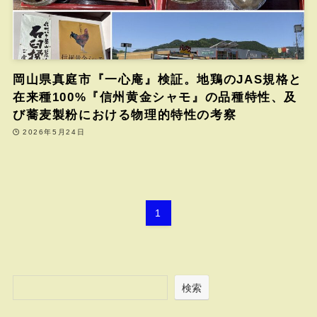
岡山県真庭市『一心庵』検証。地鶏のJAS規格と
在来種100%『信州黄金シャモ』の品種特性、及
び蕎麦製粉における物理的特性の考察
2026年5月24日
1
検索