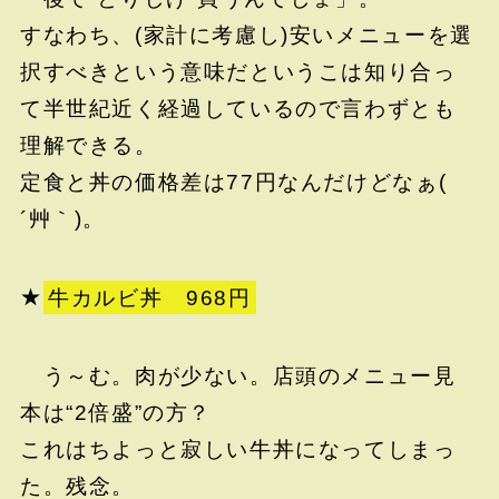
すなわち、(家計に考慮し)安いメニューを選
択すべきという意味だというこは知り合っ
て半世紀近く経過しているので言わずとも
理解できる。
定食と丼の価格差は77円なんだけどなぁ(
´艸｀)。
★
牛カルビ丼 968円
う～む。肉が少ない。店頭のメニュー見
本は“2倍盛”の方？
これはちよっと寂しい牛丼になってしまっ
た。残念。