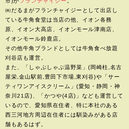
市)が
フランチャイジー
。
㈱だるまがフランチャイジーとして出店し
ている牛角食堂は当店の他、イオン各務
原、イオン大高店、イオンモール津南店、
イオンモール鈴鹿店。
その他牛角ブランドとしては牛角食べ放題
刈谷店も運営。
また、「しゃぶしゃぶ温野菜」(岡崎柱,名古
屋栄,金山駅前,豊田下市場,東刈谷)や「サー
ティワンアイスクリーム」(愛知・静岡・神
奈川21店)、「かつや(4店)」なども運営して
いるので、愛知県在住者、特に本社のある
西三河地方周辺在住者には馴染みがある店
舗もあるはず。