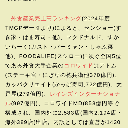
外食産業売上高ランキング
(2024年度
TMGPデータより)によると、ゼンショー(す
き家・はま寿司・他)、マクドナルド、すか
いらーく(ガスト・バーミャン・しゃぶ菜
他)、FOOD&LIFE(スシロー)に次ぐ全国5位
である外食大手企業の
コロワイド
はアトム
(ステーキ宮・にぎりの徳兵衛他370億円)、
カッパクリエイト(かっぱ寿司,722億円)、大
戸屋(279億円)、
レインズインターナショナ
ル
(997億円)、コロワイドMD(853億円等で
構成され、国内外に2,583店(国内2,194店・
海外389店)出店。内訳としては直営が1430