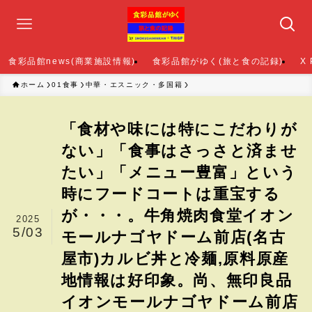
食彩品館news(商業施設情報)
食彩品館がゆく(旅と食の記録)
X
ホーム
01食事
中華・エスニック・多国籍
「食材や味には特にこだわりが
ない」「食事はさっさと済ませ
たい」「メニュー豊富」という
時にフードコートは重宝する
が・・・。牛角焼肉食堂イオン
2025
5/03
モールナゴヤドーム前店(名古
屋市)カルビ丼と冷麺,原料原産
地情報は好印象。尚、無印良品
イオンモールナゴヤドーム前店