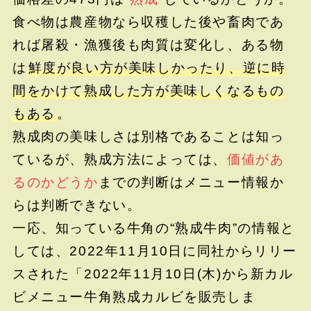
食べ物は農産物なら収穫した後や畜肉であ
れば屠殺・漁獲後も肉質は変化し、ある物
は
鮮度が良い方が美味しかったり、逆に時
間をかけて熟成した方が美味しくなるもの
もある
。
熟成肉の美味しさは別格であることは知っ
ているが、熟成方法によっては、
価値があ
るのかどうか
までの判断はメニュー情報か
らは判断できない。
一応、知っている牛角の“熟成牛肉”の情報と
しては、2022年11月10日に同社からリリー
スされた「2022年11月10日(木)から新カル
ビメニュー牛角熟成カルビを販売しま