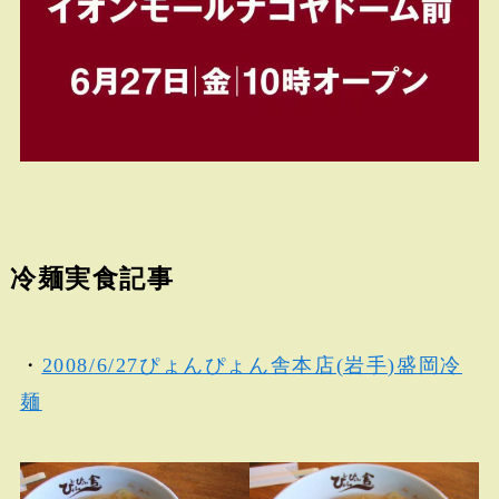
冷麺実食記事
・
2008/6/27ぴょんぴょん舎本店(岩手)盛岡冷
麺